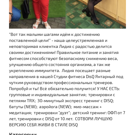
"Вот так малыми шагами идём к достижению
поставленной цели!" - наша целеустремленная и
неповторимая клиентка Лидия с радостью делится
своими достижениями! Правильное питание и занятия
фитнесом способствуют безопасному снижению веса,
улучшению общего состояния организма, а так же
укреплению иммунитета.
Лидия посещает разные
направления в нашей Студии фитнеса DisQ Янтарный под
чутким руководством профессиональных тренеров.
Попробуй и ты! Всё обязательно получится! У НАС ЕСТЬ:
групповые и индивидуальные занятия;
тренировки с
петлями TRX;
30-минутный экспресс тренинг с DISQ;
батуты (NEW);
аэройога (NEW);
мио-массаж +
медитация;
тренировки "дуэт";
детский тренинг: ОФП от 7
лет, тренировки с DISQ от 10 лет.
СОТВОРИ ЛУЧШУЮ
ВЕРСИЮ СЕБЯ ЖИВИ В СТИЛЕ DISQ
Категории